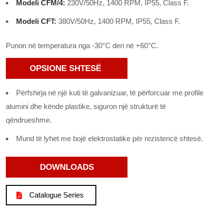
Modeli CFM/4:
230V/50Hz, 1400 RPM, IP55, Class F.
Modeli CFT:
380V/50Hz, 1400 RPM, IP55, Class F.
Punon në temperatura nga -30°C deri në +60°C.
OPSIONE SHTES
Ë
Përfshirja në një kuti të galvanizuar, të përforcuar me profile
alumini dhe kënde plastike, siguron një strukturë të
qëndrueshme.
Mund të lyhet me bojë elektrostatike për rezistencë shtesë.
DOWNLOADS
Catalogue Series