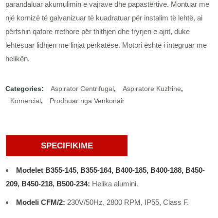
parandaluar akumulimin e vajrave dhe papastërtive. Montuar me
një kornizë të galvanizuar të kuadratuar për instalim të lehtë, ai
përfshin qafore rrethore për thithjen dhe fryrjen e ajrit, duke
lehtësuar lidhjen me linjat përkatëse. Motori është i integruar me
helikën.
Categories:
Aspirator Centrifugal
,
Aspiratore Kuzhine
,
Komercial
,
Prodhuar nga Venkonair
SPECIFIKIME
Modelet B355-145, B355-164, B400-185, B400-188, B450-
209, B450-218, B500-234:
Helika alumini.
Modeli CFM/2:
230V/50Hz, 2800 RPM, IP55, Class F.