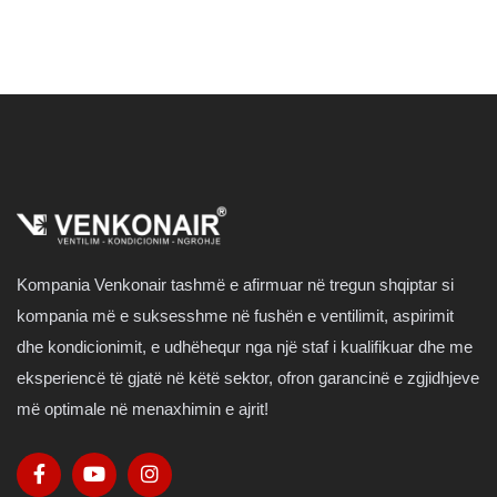
Kompania Venkonair tashmë e afirmuar në tregun shqiptar si
kompania më e suksesshme në fushën e ventilimit, aspirimit
dhe kondicionimit, e udhëhequr nga një staf i kualifikuar dhe me
eksperiencë të gjatë në këtë sektor, ofron garancinë e zgjidhjeve
më optimale në menaxhimin e ajrit!