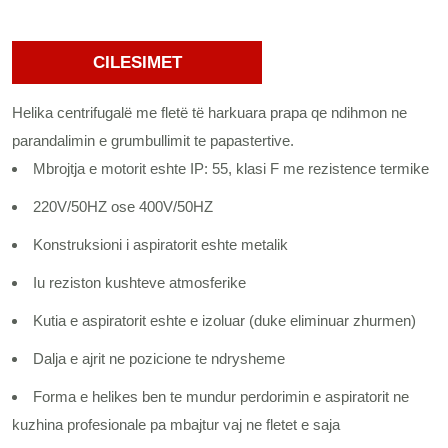
CILESIMET
Helika centrifugalë me fletë të harkuara prapa qe ndihmon ne
parandalimin e grumbullimit te papastertive.
Mbrojtja e motorit eshte IP: 55, klasi F me rezistence termike
220V/50HZ ose 400V/50HZ
Konstruksioni i aspiratorit eshte metalik
Iu reziston kushteve atmosferike
Kutia e aspiratorit eshte e izoluar (duke eliminuar zhurmen)
Dalja e ajrit ne pozicione te ndrysheme
Forma e helikes ben te mundur perdorimin e aspiratorit ne
kuzhina profesionale pa mbajtur vaj ne fletet e saja