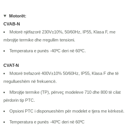
Motorët:
CVAB-N
Motorë njëfazorë 230V±10%, 50/60Hz, IP55, Klasa F, me
mbrojtje termike dhe rregullim tensioni.
Temperatura e punës -40ºC deri në 60ºC.
CVAT-N
Motorë trefazorë 400V±10% 50/60Hz, IP55, Klasa F dhe të
rregullueshëm në frekuencë.
Mbrojtje termike (TP), përveç modeleve 710 dhe 800 të cilat
përdorin tip PTC.
Opsioni PTC i disponueshëm për modelet e tjera me kërkesë.
Temperatura e punës -40ºC deri në 60ºC