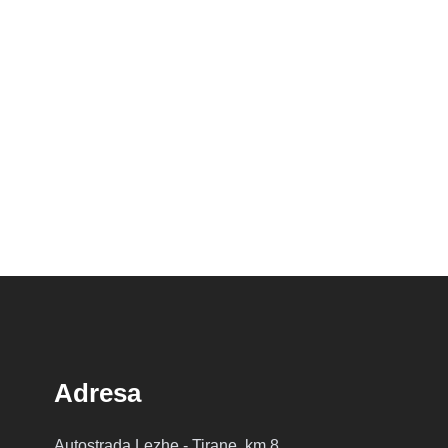
Adresa
Autostrada Lezhe - Tirane, km 8