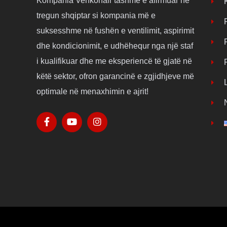
Kompania Venkonair tashmë e afirmuar në
tregun shqiptar si kompania më e
suksesshme në fushën e ventilimit, aspirimit
dhe kondicionimit, e udhëhequr nga një staf
i kualifikuar dhe me eksperiencë të gjatë në
këtë sektor, ofron garancinë e zgjidhjeve më
optimale në menaxhimin e ajrit!