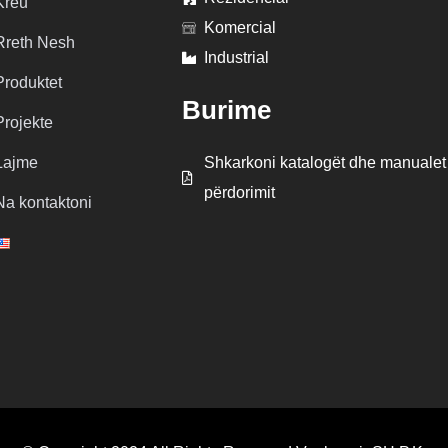
Kreu
Komercial
Rreth Nesh
Industrial
Produktet
Burime
Projekte
Lajme
Shkarkoni katalogët dhe manualet
përdorimit
Na kontaktoni