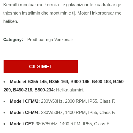
Kermill i montuar me korrnize te galvanizuar te kuadratuar qe
thjeshton instalimin dhe montimin e tij. Motor i inkorporuar me
heliken.
Category:
Prodhuar nga Venkonair
CILSIMET
Modelet B355-145, B355-164, B400-185, B400-188, B450-
209, B450-218, B500-234:
Helika alumini.
Modeli CFM/2:
230V/50Hz, 2800 RPM, IP55, Class F.
Modeli CFM/4:
230V/50Hz, 1400 RPM, IP55, Class F.
Modeli CFT:
380V/50Hz, 1400 RPM, IP55, Class F.