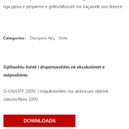
nga pjesa e përparme e grilës/difuzorit me kaçavidë ose dorezë.
Categories:
Dampera Ajri
,
Grila
Gjithashtu është i disponueshëm në ekzekutimet e
mëposhtme:
D-ON/OFF 220V: I rregullueshëm me aktivizues elektrik
ndezës/fikës 220V.
DOWNLOADS