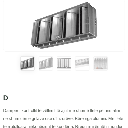
D
Damper i kontrollit të vëllimit të ajrit me shumë fletë për instalim
në shumicën e grilave ose difuzorëve. Bërë nga alumini. Me flete
të rrotulluara njëkohësisht të kundërta. Rregullimi është i mundur