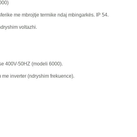
000)
ferike me mbrojtje termike ndaj mbingarkës. IP 54.
dryshim voltazhi.
se 400V-50HZ (modeli 6000).
u me inverter (ndryshim frekuence).