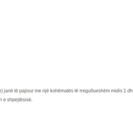
janë të pajisur me një kohëmatës të rregullueshëm midis 1 dh
n e shpejtësisë.