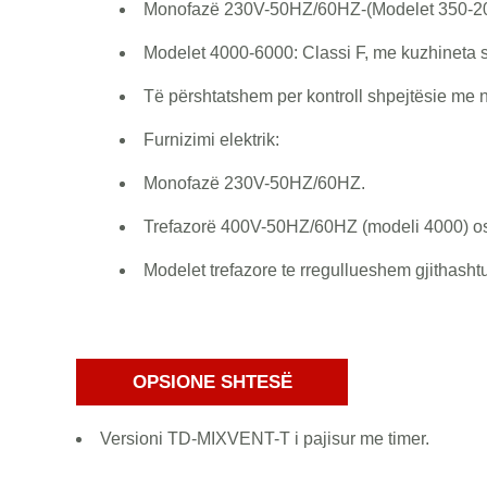
Monofazë 230V-50HZ/60HZ-(Modelet 350-2
Modelet 4000-6000: Classi F, me kuzhineta s
Të përshtatshem per kontroll shpejtësie me n
Furnizimi elektrik:
Monofazë 230V-50HZ/60HZ.
Trefazorë 400V-50HZ/60HZ (modeli 4000) o
Modelet trefazore te rregullueshem gjithasht
OPSIONE SHTESË
Versioni TD-MIXVENT-T i pajisur me timer.