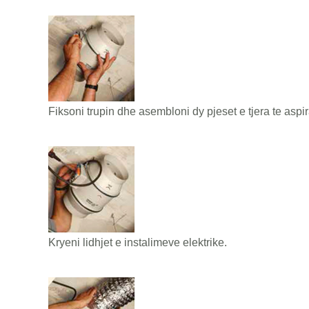
Fiksoni trupin dhe asembloni dy pjeset e tjera te aspira
Kryeni lidhjet e instalimeve elektrike.