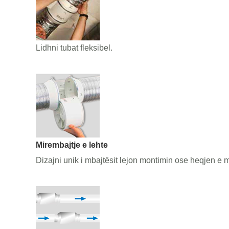
Lidhni tubat fleksibel.
Mirembajtje e lehte
Dizajni unik i mbajtësit lejon montimin ose heqjen e m