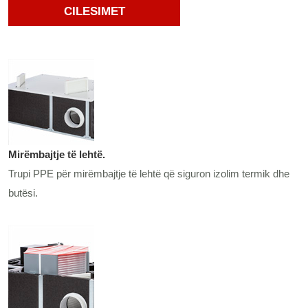
CILESIMET
Mirëmbajtje të lehtë.
Trupi PPE për mirëmbajtje të lehtë që siguron izolim termik dhe
butësi.