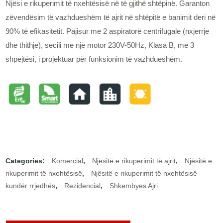
Njësi e rikuperimit të nxehtësisë në të gjithë shtëpinë. Garanton
zëvendësim të vazhdueshëm të ajrit në shtëpitë e banimit deri në
90% të efikasitetit. Pajisur me 2 aspiratorë centrifugale (nxjerrje
dhe thithje), secili me një motor 230V-50Hz, Klasa B, me 3
shpejtësi, i projektuar për funksionim të vazhdueshëm.
Categories:
Komercial
,
Njësitë e rikuperimit të ajrit
,
Njësitë e
rikuperimit të nxehtësisë
,
Njësitë e rikuperimit të nxehtësisë
kundër rrjedhës
,
Rezidencial
,
Shkembyes Ajri